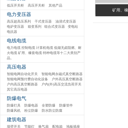
低压开关柜
高压开关柜
其他产品
矿用、
电力变压器
高压超高压系列
干式变压器
油浸式变压器
电炉变压器
箱变系列
组合式变压器
变电站
电抗器
电线电缆
电力电缆 控制电缆 计算机电缆 低烟无卤阻燃、耐
火电缆 矿用、橡套电缆 特种电缆等十二大类别产
品。
高压电器
智能电网自动化开关
智能电网永磁式真空断路器
智能电网预付费自动化设备
户外高压真空断路器
户内高压真空断路器
户内(外)高压交流负荷开关
其它高压电器
防爆电气
防爆灯具
防爆电器
全塑防爆
防爆管件
防爆风机
粉尘防爆
防水防尘防腐
建筑电器
墙壁开关
节能灯
换气扇
配电箱
地板插座