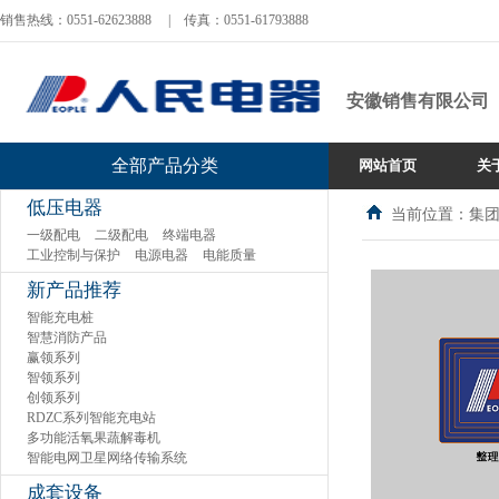
销售热线：0551-62623888
|
传真：0551-61793888
安徽销售有限公司
全部产品分类
网站首页
关
低压电器
当前位置：集团
一级配电
二级配电
终端电器
工业控制与保护
电源电器
电能质量
新产品推荐
智能充电桩
智慧消防产品
赢领系列
智领系列
创领系列
RDZC系列智能充电站
多功能活氧果蔬解毒机
智能电网卫星网络传输系统
成套设备